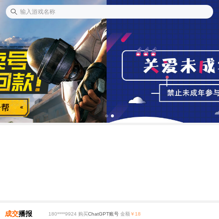
成交
播报
180****9924 购买
ChatGPT账号
金额
￥18